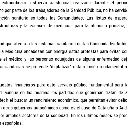
xtraordinario esfuerzo asistencial realizado durante el peri
o por parte de los trabajadores de la Sanidad Pública, no ha servid
ención sanitaria en todas las Comunidades. Las listas de esper
aestructuras y la escasez de médicos para la atención primaria,
vidad que afecta a los sistemas sanitarios de las Comunidades Aut
 la Medicina encabezan con energía estas protestas para evitar, c
tre el médico y las personas aquejadas de alguna enfermedad de
as sanitarias se pretende “digitalizar” esta relación fundamental p
estos financieros para este servicio público fundamental para l
d, aunque en las mismas los partidos que gobiernan tratan de a
ecir el buscar un rendimiento económico, que permitan evitar défici
n otros gobiernos autonómicos como es el caso de Cataluña o And
o por amplios sectores de la sociedad. En los últimos meses se pr
s españolas.