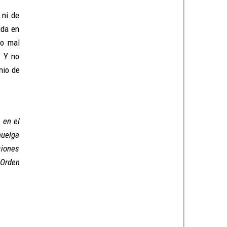
 ni de
ida en
 o mal
. Y no
nio de
 en el
huelga
siones
 Orden