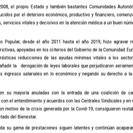
e 2008, el propio Estado y también bastantes Comunidades Autonó
ducidos por el deterioro económico, productivo y financiero, comenz
s, servicios vitales y decisivos en la atención médica a un buen núm
do Popular, desde el año 2011 hasta el año 2019, hizo agravar 
strictivas, apoyadas en los criterios del Gobierno de la Comunidad Eu
drásticas reducciones de las ayudas mínimas vitales a los secto
añadir la derogación de leyes laborales que perjudicaron seriamen
sus ingresos salariales en lo económico y negando su derecho a la
n en su mayoría anuladas con la entrada de una coalición de ca
ue con el entendimiento y acuerdos con las Centrales Sindicales y en
n motivo de la crisis generada por la Covid-19, consiguieron resta
tado del Bienestar.
oda su gama de prestaciones siguen latentes y continúan acapara