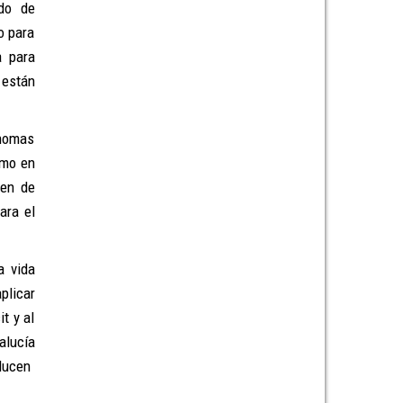
odo de
o para
a para
 están
ónomas
omo en
jen de
ara el
a vida
plicar
t y al
alucía
oducen