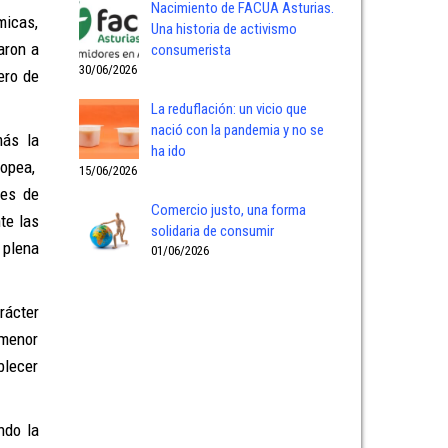
Nacimiento de FACUA Asturias.
micas,
Una historia de activismo
aron a
consumerista
30/06/2026
ero de
La reduflación: un vicio que
nació con la pandemia y no se
más la
ha ido
ropea,
15/06/2026
res de
Comercio justo, una forma
te las
solidaria de consumir
 plena
01/06/2026
rácter
 menor
blecer
ndo la