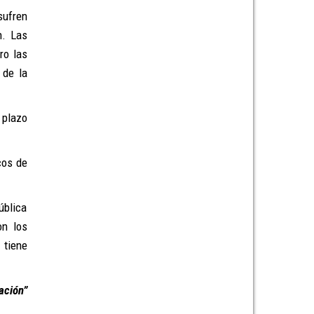
sufren
n. Las
ro las
 de la
 plazo
cos de
ública
on los
 tiene
ación”