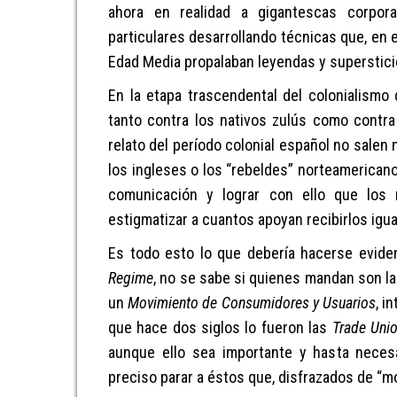
ahora
en realidad
a gigantescas corpora
particulares
desarrollando técnicas que, en e
Edad Media
propalaban leyendas y superstic
E
n
la
etapa trascendental
del colonialismo
tanto contra los
nativos zulús como contra
relato del
período colonial español no salen n
los ingleses o los “rebeldes” norteamericano
comunicación y logra
r con ello
que los
estigmatiza
r
a cuantos
apoyan
recibirlos igua
Es todo esto lo que
debería hacer
se
evide
Regime
,
no se sabe si quienes mandan son la
un
M
ovimiento de
C
onsumidores y
U
suarios
,
in
que
hace dos siglos lo fueron las
Trade Uni
aunque ello sea importante y hasta necesa
preciso parar a éstos que, disfrazados de “mo