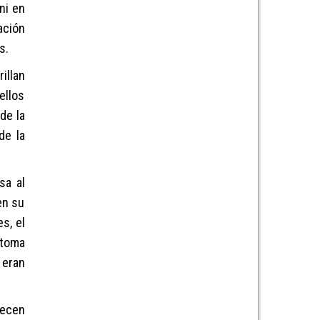
ni
en
ación
os
.
rillan
ellos
s
de la
 de
la
esa
al
en su
es
, el
 toma
eran
ecen