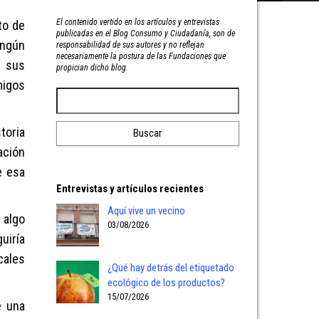
El contenido vertido en los artículos y entrevistas
to de
publicadas en el Blog Consumo y Ciudadanía, son de
ingún
responsabilidad de sus autores y no reflejan
necesariamente la postura de las Fundaciones que
e sus
propician dicho blog.
igos
toria
ación
e esa
Entrevistas y artículos recientes
Aquí vive un vecino
 algo
03/08/2026
uiría
c
ales
¿Qué hay detrás del etiquetado
ecológico de los productos?
15/07/2026
e una