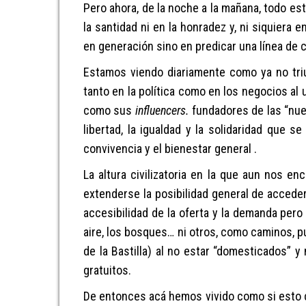
Pero ahora,
de la noche a la mañana,
t
odo es
l
a santidad ni en la honradez
y, ni siquiera 
en generación
sino en
predicar
una línea de
Estamos viendo diariamente como
ya no tr
tanto en
la
política como en los negocios al
como
su
s
influencers.
fundadores de las “nue
libertad,
la
igualdad y
la
solidaridad
que
se
convivencia
y el bienestar general
.
L
a
altura
civilizatoria en la que
aun
nos enc
extenderse la posibilidad general de accede
accesibili
d
ad de la oferta y la demanda per
aire, los bosques…
ni
otros, como caminos, p
de la Bastilla
)
al no estar “domesticados”
y 
gratuitos
.
De entonces acá hemos vivido como si esto c