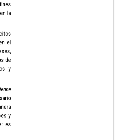
fines
en la
citos
en el
eses,
os de
los y
ienne
sario
anera
ces y
a: es