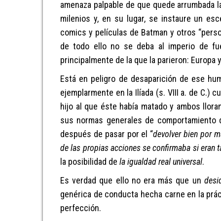
amenaza palpable
de que quede arrumbada l
milenios
y, en su lugar, se instaure
un
esc
comics y películas de Batman y otros “pers
de todo ello
no
se deba al imperio de fu
principalmente
de la que l
a
pari
eron
:
Europa y
E
stá en peligro de desaparición
de
e
s
e
hum
ejemplarmente en la Ilíada
(
s. VIII a. de C.)
cua
hijo al que éste había matado y ambos llor
su
s
norma
s
general
es
de compor
tamiento 
después de
pasa
r
por
el
“
devolver bien por m
de
las
propias
acciones
se
confirma
ba si
eran 
la posibilidad de
la igualdad
real
universal
.
Es verdad que ello no era más que un
desi
genérica de conducta
hecha carne en la
prác
perfecció
n.