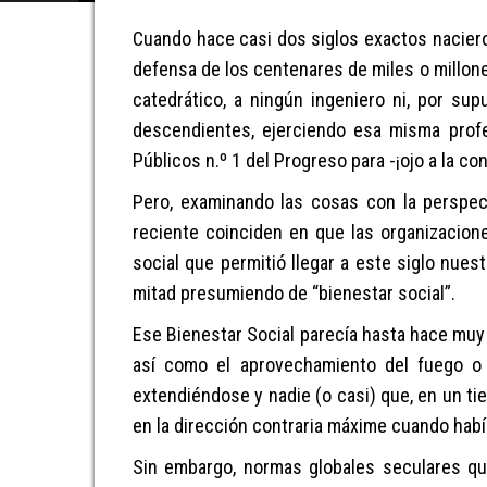
Cuando
ha
ce casi dos siglos exactos nacier
defensa de los
c
entenares de miles o millon
catedrático, a ningún ingeniero ni, por su
descendientes, ejerciendo esa misma prof
Públicos n.º 1 del Progreso
para -¡ojo a la c
Pero, examinando las cosas con la perspect
reciente
coinciden en que l
as organizacion
social que permiti
ó
llegar a este siglo nues
mitad presumiendo de “bienestar social”.
E
se
Bienestar Social parecía hasta hace muy po
así como el aprovechamiento del fuego o 
extendiéndose y n
adie
(o casi)
que,
en un ti
en la dirección contraria
máxime cuando había
S
in embargo,
normas
global
es seculares
que