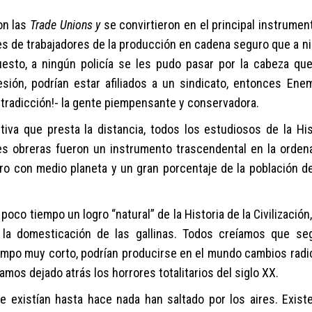
on
las
Trade Unions y
se convirtieron
en el principal instrumen
es de trabajadores de la producción en cadena seguro que a n
puesto, a ningún policía se les pudo pasar por la cabeza qu
esión,
podrían estar afiliados a un sindicato,
entonces Enem
ontradicción!- la gente piempensante y conservadora
.
iva que presta la distancia,
todos los estudiosos de la His
es obreras
fueron un instrumento trascendental en la orden
tro con medio planeta y un gran porcentaje de la población d
co tiempo un logro “natural” de la Historia de la Civilización,
la domesticación de las gallinas.
Todos creíamos que seg
empo muy corto,
podrían producirse en el mundo cambios
radi
mos dejado atrás los horrores totalitarios
del siglo XX
.
 existía
n
hasta hace nada ha
n
saltado por los aires.
E
xist