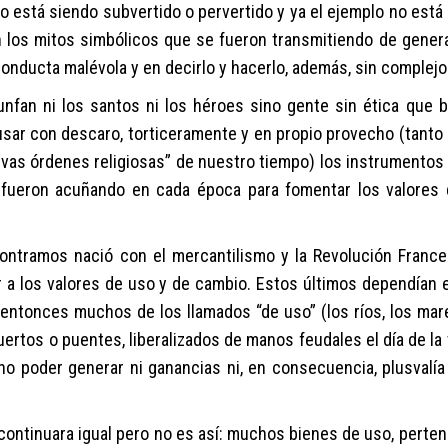
to
está siendo
subvertido o pervertido
y
ya el ejemplo no está
en los mitos
simbólicos
que
se
fueron transmitiendo
de gener
 conducta
malévola
y
en
decirlo y
hacerlo
, además, sin complej
iunfan ni los santos ni los héroes sino
gente
sin ética
que
b
usar con descaro
,
torticeram
e
nte
y
en propio provecho
(
tanto 
vas órdenes religiosas” de nuestro tiempo
)
l
os instrumento
fue
ron
acuña
ndo
en
cada
época
para
fomentar los valores
ontramos nació
con
el mercantilismo
y la Revolución Franc
r a los valores de uso y de cambio. Estos últimos dependían 
o
entonces
m
uchos de
los llamados “de uso”
(
los ríos, los mar
uertos o puentes, liberalizados
de manos feudales
el día de la
no
pod
er
generar
ni ganancias ni,
en consecuencia
,
plusvalía
ontinuara igual pero no es así: muchos bienes de uso,
perten