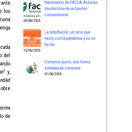
rante
Nacimiento de FACUA Asturias.
Una historia de activismo
e los
consumerista
ruina
30/06/2026
venga
La reduflación: un vicio que
nació con la pandemia y no se
ha ido
icad
a
15/06/2026
o del
Comercio justo, una forma
jando
solidaria de consumir
an
”
y,
01/06/2026
ondad
sobre
orma
lo de