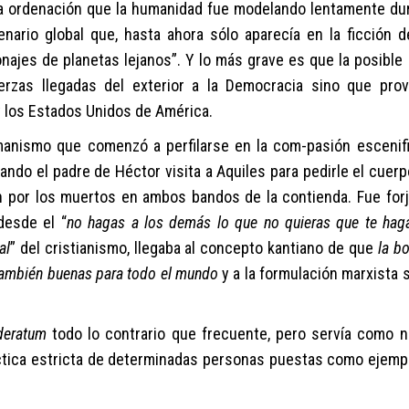
a ordenación
que la humanidad fue modelando lentamente du
enario
global que, hasta ahora s
ó
lo aparecía en la ficción d
onajes de
planetas lejanos
”.
Y lo más grave es que la posible 
erzas llegadas de
l
exterior a la Democracia sino que pro
 los Estados Unidos de América.
ani
smo
que
comenzó a
perfil
arse
en la
com-pasión escenif
ndo el padre de Héctor visita a Aquiles para pedirle el cuerp
an por los muertos
en
ambos bandos de la contienda.
Fue for
desde
el “
no hagas a los demás lo que no quieras que te ha
g
al
” del cristianismo,
llega
ba
a
l concepto kantian
o de que
la b
también
buenas para todo el mundo
y a la formulación marxista 
deratu
m
todo lo contrario que
frecuente,
pero
servía
como n
tica estricta
de
determinadas personas
puesta
s
como ejemp