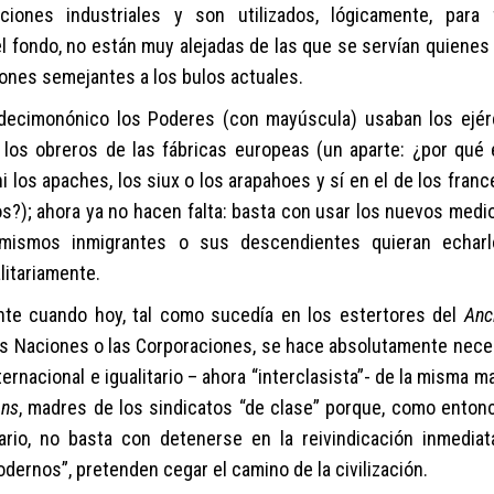
ciones industriales
y
son
utiliza
dos
, lógicamente, para 
l fondo, no están muy alejadas de las que se servían quienes 
iones
semejantes a los bulos actuales
.
 decimonónico
los Poderes (con mayúscula) usaban los ejér
los obreros de las fábricas europeas (un aparte: ¿por qué 
i los apaches, los siux o los arapahoes y sí en el de los franc
s?); ahora ya no hacen falta:
basta con
usa
r
los nuevos medi
mismos
inmigrantes
o sus
descendientes
quier
a
n echar
litariamente.
nte
cuando
hoy,
tal como sucedía en los estertores del
Anc
s Naciones o las Corporaciones,
se hace
absolutamente nece
ternacional
e
iguali
t
ario –
ahora “interclasista”-
de la misma m
ons
, madres de los sindicatos
“de clase”
porque, como enton
rio, no basta con detenerse en la reivindicación inmediat
dernos”, pretenden cegar el camino de la civilización.