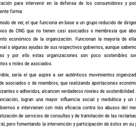
ación para intervenir en la defensa de los consumidores y p
iente forma:
modo de ver, el que funciona en base a un grupo reducido de dirige
opios de ONG que no tienen casi asociados o membresía que ab
ento económico de la organización. Funcionan la mayoría de ell
ional o algunas ayudas de sus respectivos gobiernos, aunque sabem
s y por ello estas organizaciones son poco sostenibles soc
entos o miles de asociados.
ble, sería el que aspire a ser auténticos movimientos organiza
de asociados o de miembros, que realizando aportaciones económ
zantes o adheridos, alcancen verdaderos niveles de sostenibilidad 
anciación, logran una mayor influencia social y mediática y un
biernos e intervienen con más eficacia contra los abusos del me
ealización de servicios de consultas y de tramitación de las reclama
l, pero fomentando la intervención y participación de éstos en su 