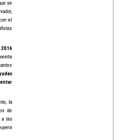
que se
lvador,
con el
añolas
n
2016
veinte
tantes
ayudas
mentar
te, la
tos de
 a las
buyera