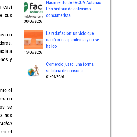
Nacimiento de FACUA Asturias.
r casi
Una historia de activismo
de sus
consumerista
30/06/2026
La reduflación: un vicio que
nes en
nació con la pandemia y no se
doras,
ha ido
acia a
15/06/2026
enes y
Comercio justo, una forma
solidaria de consumir
01/06/2026
nte el
res en
ros se
as nos
ración
 en el