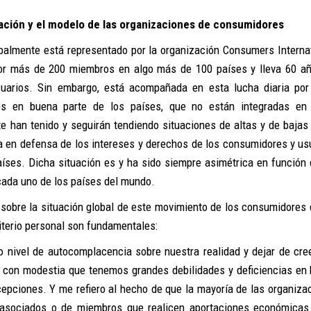
tuación y el modelo de las organizaciones de consumidores
almente está representado por la organización Consumers Internat
por más de 200 miembros en algo más de 100 países y lleva 60 a
suarios. Sin embargo, está acompañada en esta lucha diaria por
es en buena parte de los países, que no están integradas en
te han tenido y seguirán tendiendo situaciones de altas y de bajas
ia en defensa de los intereses y derechos de los consumidores y us
íses. Dicha situación es y ha sido siempre asimétrica en función 
cada uno de los países del mundo.
a sobre la situación global de este movimiento de los consumidores 
riterio personal son fundamentales:
 nivel de autocomplacencia sobre nuestra realidad y dejar de cre
 con modestia que tenemos grandes debilidades y deficiencias en
epciones. Y me refiero al hecho de que la mayoría de las organiza
asociados o de miembros que realicen aportaciones económicas