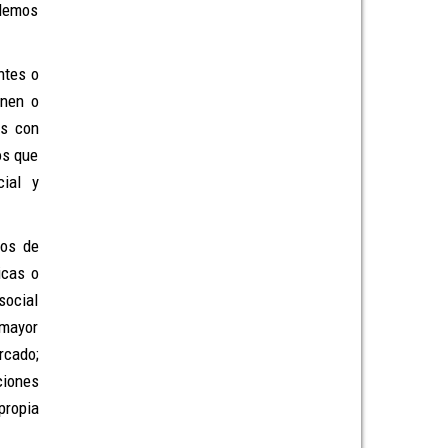
odemos
ntes o
onen o
as con
os que
ial y
dos de
icas o
social
 mayor
rcado;
ciones
propia