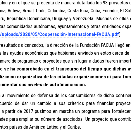
log y en el que se presenta de manera detallada los 93 proyectos 
na, Bolivia, Brasil, Chile, Colombia, Costa Rica, Cuba, Ecuador, El Sa
erú, República Dominicana, Uruguay y Venezuela. Muchos de ellos 
ntas comunidades autónomas, ayuntamientos y otras entidades esp
/uploads/2020/05/Cooperación-Internacional-FACUA.pdf
).
 resultados alcanzados, la dirección de la Fundación FACUA llegó e
de las ayudas económicas que habíamos enviado en estos cerca de 
 número de programas o proyectos que sin lugar a dudas fueron impor
que se ha comprobado en el transcurso del tiempo que dichas 
alización organizativa de las citadas organizaciones ni para fo
aumentar sus niveles de autofinanciación.
ón al movimiento de defensa de los consumidores de dicho continen
uerdo de dar un cambio a sus criterios para financiar proyec
, a partir de 2017 pusimos en marcha un programa para fortalecer
dades para ampliar su número de asociados. Un proyecto que contri
tintos países de América Latina y el Caribe.