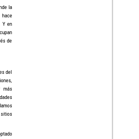
nde la
s hace
. Y en
ocupan
vés de
es del
iones,
ar más
idades
clamos
sitios
optado